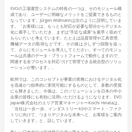
EVOの工場運営システムの特長の一つは、そのモジュール構
成であり、ユーザーに明確なメリットをご提案できるものと
なっています。Jürgen Widmannは次のように説明していま
す。「お客様には、もっとも対応が必要な部分からデジタル
化に着手していただき、まずは“手近な成果”を素早く収めて
もらいたいと考えています。たとえば品質管理や工具管理、
機械データの取得などです。その後は少しずつ段階を追っ
て、さらにモジュールを導入してください。すべてのモジュ
ールは共通のデータ・プラットフォームで動作しますので、
関連する全プロセスを対応づけて管理できる統合型のソリュ
ーションが整います」。
欧州では、このコンセプトが事業の実務におけるデジタル化
を迅速かつ効率的に実現可能にするものとして、多数の受賞
にも輝きました。今後は、このソリューションを日本の中小
企業の皆様にも有効に活用いただけるようになります。EVO
Japan株式会社のエリア営業マネージャーKoichi Hinataは、
「当社は一歩一歩、インダストリー4.0やスマート・ファク
トリに向けて、つまりデジタルな未来へと、お客様をご案内
していきます」と、話しています。