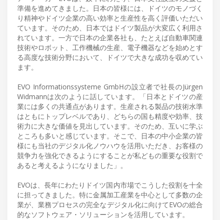
準備を進めてきました。日本の皆様には、ドイツのモノづく
り精神やドイツ企業の高い効率と生産性を高く評価いただい
ています。そのため、日本ではドイツ製品が大変広く利用さ
れています。一方で日本の企業各社も、たとえば自動車関連
技術やロボット、工作機械の生産、電子機器などを始めとす
る高度な技術分野において、ドイツで大きな成功を収めてい
ます。
EVO Informationssysteme GmbHの設立者で社長のJürgen
Widmannは次のように話しています。「日本とドイツの産
業には多くの共通点があります。生産される製品の技術水準
はともにトップレベルであり、どちらの国も精度や効率、技
術力に大きな価値を見出しています。そのため、互いに学ぶ
ところも多いと感じています。そこで、日本の中小企業の皆
様にも当社のデジタル化ノウハウを活用いただき、お客様の
競争力を強化できるようにすることが私どもの重要な役割で
あると考えるようになりました」。
EVOは、長年にわたりドイツ国内市場でこうした役割を十全
に担ってきました。特に金属加工産業を中心として多数の企
業が、業務プロセスの完全なデジタル化に向けてEVOの総合
的なソフトウェア・ソリューションを活用しています。