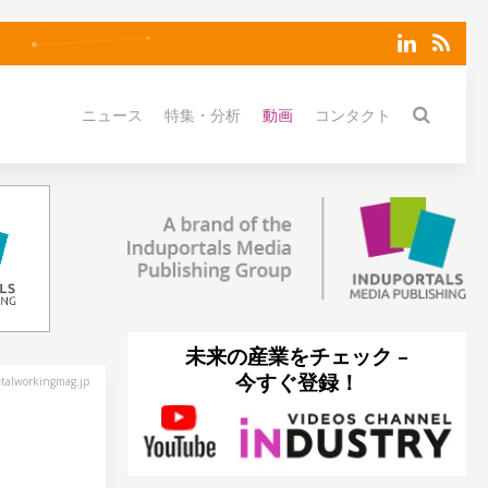
ニュース
特集・分析
動画
コンタクト
未来の産業をチェック –
今すぐ登録！
alworkingmag.jp