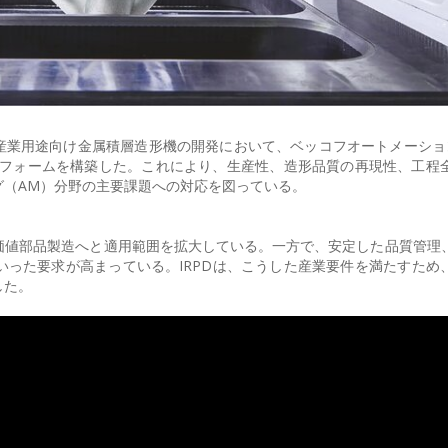
、産業用途向け金属積層造形機の開発において、ベッコフオートメーション
ラットフォームを構築した。これにより、生産性、造形品質の再現性、工程
グ（AM）分野の主要課題への対応を図っている。
価値部品製造へと適用範囲を拡大している。一方で、安定した品質管理
った要求が高まっている。IRPDは、こうした産業要件を満たすため
した。