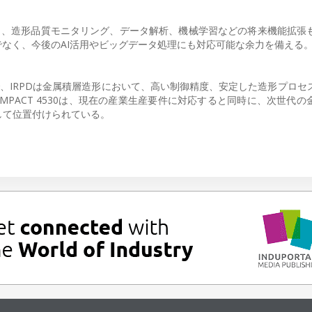
かし、造形品質モニタリング、データ解析、機械学習などの将来機能拡張
でなく、今後のAI活用やビッグデータ処理にも対応可能な余力を備える
ことで、IRPDは金属積層造形において、高い制御精度、安定した造形プロ
PACT 4530は、現在の産業生産要件に対応すると同時に、次世代の
して位置付けられている。