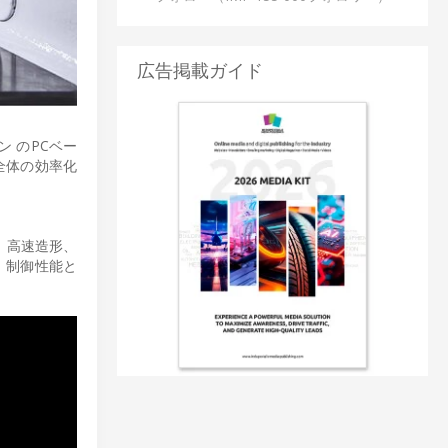
広告掲載ガイド
 のPCベー
全体の効率化
、高速造形、
、制御性能と