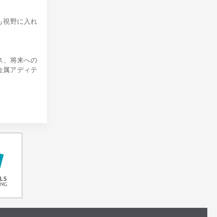
も視野に入れ
。
セス、将来への
金属アディテ