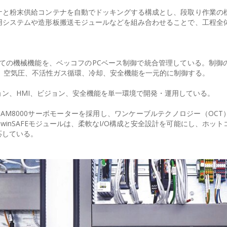
ナと粉末供給コンテナを自動でドッキングする構成とし、段取り作業の
用システムや造形板搬送モジュールなどを組み合わせることで、工程全
くすべての機械機能を、ベッコフのPCベース制御で統合管理している。制御
制御、空気圧、不活性ガス循環、冷却、安全機能を一元的に制御する。
ーション、HMI、ビジョン、安全機能を単一環境で開発・運用している。
とAM8000サーボモーターを採用し、ワンケーブルテクノロジー（OCT
よびTwinSAFEモジュールは、柔軟なI/O構成と安全設計を可能にし、ホッ
応している。