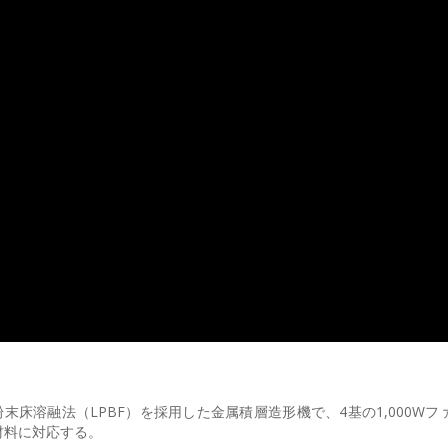
ザー粉末床溶融法（LPBF）を採用した金属積層造形機で、4基の1,000W
材料に対応する。