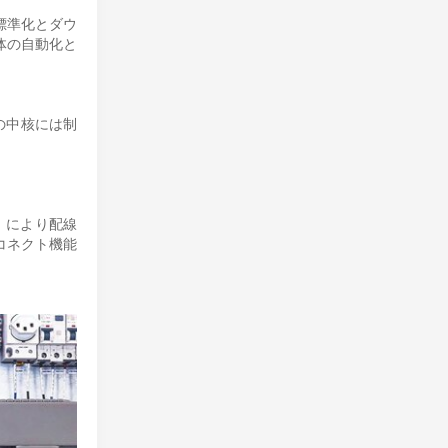
標準化とダウ
体の自動化と
の中核には制
）により配線
トコネクト機能