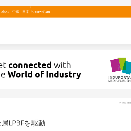
Polska
中國
日本
ประเทศไทย
www.met
属LPBFを駆動