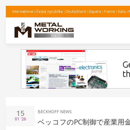
International
Česká republika
Deutschland
España
France
Italia
15
BECKHOFF NEWS
01
'26
ベッコフのPC制御で産業用金