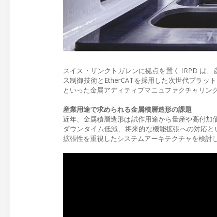
スイス・ザンクトガレンに拠点を置く IRPD は
ス制御技術とEtherCATを採用した次世代プ
といった金属アディティブマニュファクチャリン
産業用途で求められる金属積層造形の課題
近年、金属積層造形は試作用途から量産や高付加
ダウンタイム低減、将来的な機能拡張への対応とい
拡張性を重視したシステムアーキテクチャを検討