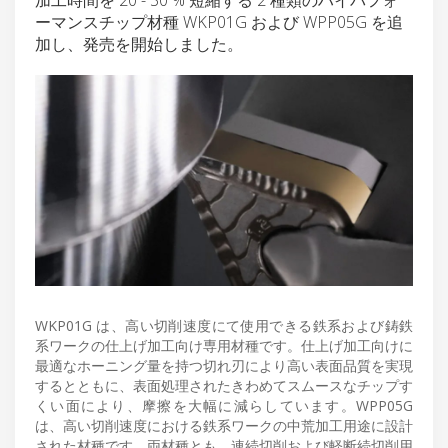
ーマンスチップ材種 WKP01G および WPP05G を追
加し、発売を開始しました。
WKP01G は、高い切削速度にて使用できる鉄系および鋳鉄
系ワークの仕上げ加工向け専用材種です。仕上げ加工向けに
最適なホーニング量を持つ切れ刃により高い表面品質を実現
するとともに、表面処理されたきわめてスムースなチップす
くい面により、摩擦を大幅に減らしています。WPP05G
は、高い切削速度における鉄系ワークの中荒加工用途に設計
された材種です。両材種とも、連続切削および軽断続切削用