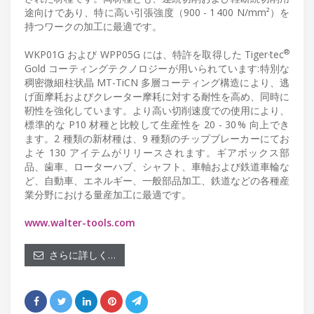
途向けであり、特に高い引張強度（900 - 1 400 N/mm²）を
持つワークの加工に最適です。
®
WKP01G および WPP05G には、特許を取得した Tiger·tec
Gold コーティングテクノロジーが用いられています:特別な
稠密微細柱状晶 MT-TiCN 多層コーティング構造により、逃
げ面摩耗およびクレーター摩耗に対する耐性を高め、同時に
靭性を強化しています。より高い切削速度での使用により、
標準的な P10 材種と比較して生産性を 20 - 30 % 向上でき
ます。2 種類の新材種は、9 種類のチップブレーカーにてお
よそ 130 アイテムがリリースされます。ギアボックス部
品、歯車、ローターハブ、シャフト、車軸および鉄道車輪な
ど、自動車、エネルギー、一般部品加工、鉄道などの各種産
業分野における量産加工に最適です。
www.walter-tools.com
さらに詳しく…