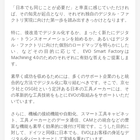
「日本でも同じことが必要だ」と率直に感じていただけれ
ば、その知見が起点となり、それぞれ独自のデジタル・ファ
クトリ実現に向けた第一歩を踏み出すきっかけとなります。
特に、後改造でデジタル化するか、まったく新たにデジタ
ル・トランスオーメーションを始めるか、あるいはデジタ
ル・ファクトリに向けた個別のロードマップを明らかにした
い、などその目的に応じて、EVO Smart Factoryは
Machining 4.0のためのそれぞれに有効な答えをご提案しま
す。
素早く成功を収めるためには、多くのサポート企業のもと統
合的な方法でデジタル化に取り組むべきです。そこで、京セ
ラ社とOSG社という定評ある日本の工具メーカーには、そ
の革新的な工具技術をもとにEVOの取組みをサポートいただ
いています。
さらに、機械の接続機能や自動化、スマート工具キャビネッ
ト、工具メーカーとのデータ通信、CAMとの統合などの豊
富な機能も素早く効果的に後付け可能です。こうした目的に
対して、ドイツと同様に日本でも、EVOはお客様の身近なデ
ジタル化パートナーとして実績を重ねています。