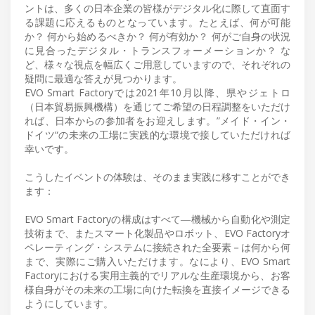
ントは、多くの日本企業の皆様がデジタル化に際して直面す
る課題に応えるものとなっています。たとえば、何が可能
か？ 何から始めるべきか？ 何が有効か？ 何がご自身の状況
に見合ったデジタル・トランスフォーメーションか？ な
ど、様々な視点を幅広くご用意していますので、それぞれの
疑問に最適な答えが見つかります。
EVO Smart Factoryでは2021年10月以降、県やジェトロ
（日本貿易振興機構）を通じてご希望の日程調整をいただけ
れば、日本からの参加者をお迎えします。”メイド・イン・
ドイツ“の未来の工場に実践的な環境で接していただければ
幸いです。
こうしたイベントの体験は、そのまま実践に移すことができ
ます：
EVO Smart Factoryの構成はすべて―機械から自動化や測定
技術まで、またスマート化製品やロボット、EVO Factoryオ
ペレーティング・システムに接続された全要素－は何から何
まで、実際にご購入いただけます。なにより、EVO Smart
Factoryにおける実用主義的でリアルな生産環境から、お客
様自身がその未来の工場に向けた転換を直接イメージできる
ようにしています。