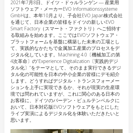
2021年7月8日、ドイツ・ドゥルランゲン ― 産業用
ソフトウェア・メーカーEVO Informationssysteme
GmbHは、本年10月より、子会社EVO Japan株式会社
を通じて、日本企業の皆様をドイツの新しいEVO
Smart Factory（スマート・ファクトリ）へご招待す
る取組みを始めます。ここではEVOソフトウェア・
プラットフォームを基盤に構築した未来の工場とし
て、実践的なかたちで金属加工産業のプロセスをデ
ジタル化しています。Machining 4.0〔機械加工の第
4次革命〕の“Experience Digitalization〔実践的デジ
タル化〕”をテーマとして、そのまま実行できるデジ
タル化の可能性を日本の中小企業の皆様にデモ紹介
します。どうすればデジタル・トランスフォーメー
ションを上手に実現できるか、それが現実の生産環
境では問われていますが、これに関心のある日本の
お客様に、ドイツのバーデン・ビュルテンベルクに
おいて、日本対応版EVOソフトウェアをもとにした
ライブ実演によるデジタル化を体験いただきたいと
思います。