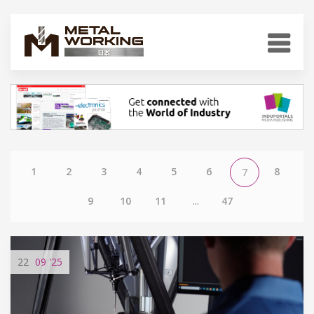
1
2
3
4
5
6
8
7
9
10
11
...
47
22
09
'25