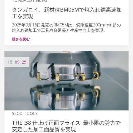
TUNGALOY NEWS
タンガロイ、新材種BM05Mで焼入れ鋼高速加
工を実現
2025年9月16日発売のBM05Mは、切削速度200m/min超の
焼入れ鋼加工で工具寿命延長と生産性向上を実現。
続きを読む…
16
09
'25
SECO TOOLS
THE .38 仕上げ正面フライス: 最小限の労力で
安定した加工面品質を実現