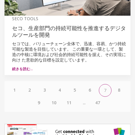
SECO TOOLS
セコ、生産部門の持続可能性を推進するデジタ
ルツールを開発
セコでは、バリューチェーン全体で、迅速、容易、かつ持続
可能な製造を目指しています。 この重要な一環として、製
造の中核に環境および社会的持続可能性を据え、その実現に
向け た意欲的な目標を設定しています。
続きを読む…
1
2
3
4
5
6
8
7
9
10
11
...
47