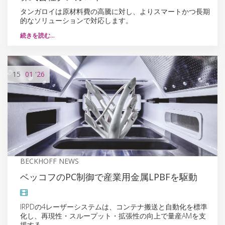
タンガロイは原材料費の高騰に対し、よりスマートかつ長期
的なソリューションで対応します。
続きを読む…
15
01
'26
BECKHOFF NEWS
ベッコフのPC制御で産業用金属LPBFを駆動
IRPDの4レーザーシステムは、コンテナ搬送と自動化を標準
化し、再現性・スループット・拡張性の向上で量産AMを支
援する。