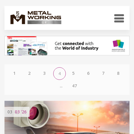
1
2
3
5
6
7
8
4
...
47
03
03
'26