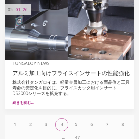
05
01
'26
TUNGALOY NEWS
アルミ加工向けフライスインサートの性能強化
株式会社タンガロイは、軽量金属加工における面品位と工具
寿命の安定化を目的に、フライスカッタ用インサート
DS2000シリーズを拡充する。
続きを読む…
1
2
3
5
6
7
8
4
...
47