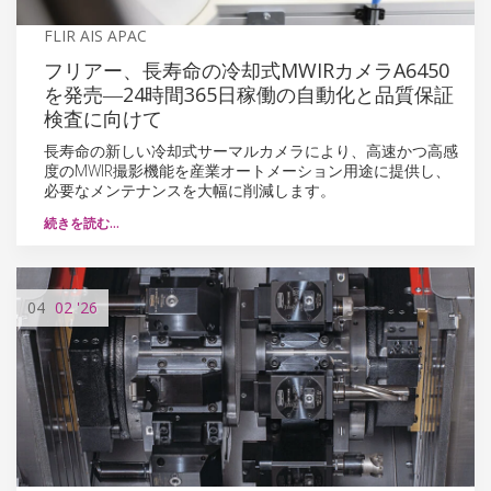
FLIR AIS APAC
フリアー、長寿命の冷却式MWIRカメラA6450
を発売―24時間365日稼働の自動化と品質保証
検査に向けて
長寿命の新しい冷却式サーマルカメラにより、高速かつ高感
度のMWIR撮影機能を産業オートメーション用途に提供し、
必要なメンテナンスを大幅に削減します。
続きを読む…
04
02
'26