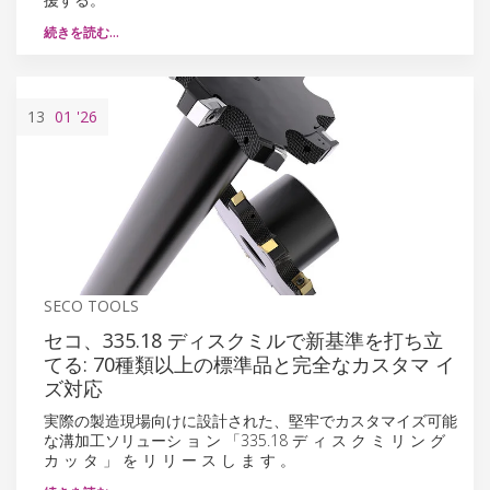
続きを読む…
13
01
'26
SECO TOOLS
セコ、335.18 ディスクミルで新基準を打ち立
てる: 70種類以上の標準品と完全なカスタマ イ
ズ対応
実際の製造現場向けに設計された、堅牢でカスタマイズ可能
な溝加工ソリューシ ョ ン 「335.18 デ ィ ス ク ミ リ ン グ
カ ッ タ 」 を リ リ ー ス し ま す 。