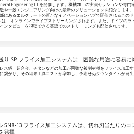
＆ General Engineering ITI を開催します。機械加工の実演セッションや
造や一般エンジニアリング向けの最新のソリューションを紹介します。
郊にあるエルクラートの新たなイノベーションハブで開催されるこのド
ログラムは、オンラインでライブストリーミングされます。また、ドイツのラ
インタビューを視聴できる英語でのストリーミングも配信されます。
送り SP フライス加工システムは、困難な用途に容易に
レス鋼、超合金、チタンなどの加工が困難な被削材種をフライス加工す
に繋がり、その結果工具コストが増加し、予期せぬダウンタイムが発生
カル SN8-13 フライス加工システムは、切れ刃当たりの
を発揮