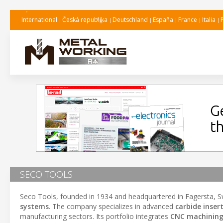
International
Česká republika
Deutschland
España
France
Italia
SECO TOOLS
Seco Tools, founded in 1934 and headquartered in Fagersta, Sw
systems
. The company specializes in advanced
carbide inser
manufacturing sectors. Its portfolio integrates
CNC machining