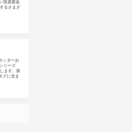
ーン投資基金
するさまざ
カッターお
のシリーズ
します。新
スタグに含ま