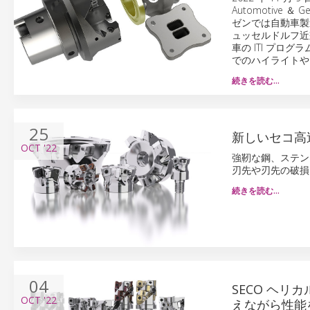
Automotive 
ゼンでは自動車製
ュッセルドルフ近
車の ITI プ
でのハイライトや
続きを読む…
25
新しいセコ高
OCT
'22
強靭な鋼、ステン
刃先や刃先の破損
続きを読む…
04
SECO ヘリ
OCT
'22
えながら性能