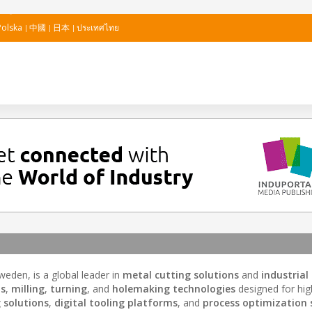
Polska
中國
日本
ประเทศไทย
eden, is a global leader in
metal cutting solutions
and
industrial
ts
,
milling
,
turning
, and
holemaking technologies
designed for hig
 solutions
,
digital tooling platforms
, and
process optimization 