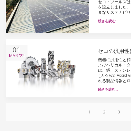
セコ・ツールズは
を設立しました。
まなサステナビリ
続きを読む…
01
セコの汎用性
MAR
'22
機器に汎用性と精
よびヘリカル・タ
は、鋼、ステンレ
しいSeco As
れる製品情報とロ
続きを読む…
1
2
3