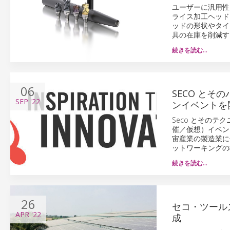
ユーザーに汎用性
ライス加工ヘッド
ッドの形状やタイ
具の在庫を削減す
続きを読む…
06
SECO と
SEP
'22
ンイベントを
Seco とそのテ
催／仮想）イベント、I
宙産業の製造業に
ットワーキングの
続きを読む…
26
セコ・ツール
APR
'22
成