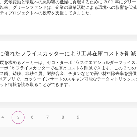
、気候変動と環境への悪影響の低減に貢献するために 2012 年にグリ
以来、グリーンファンドは、企業の事業活動による環境への影響を低減
ティプロジェクトへの投資を支援してきました。
に優れたフライスカッターにより工具在庫コストを削減
度を求めるメーカーは、セコ・ターボ 16 スクエアショルダーフライス
ーボ 16 フライスカッターで在庫とコストを削減できます。この 2 つ
ス鋼、鋳鉄、非鉄金属、耐熱合金、チタンなどで高い材料除去率を提供
sistantアプリで、カッターインサートのスキャン可能なデータマトリック
ット情報を読み取ることができます。
4
6
7
8
9
5