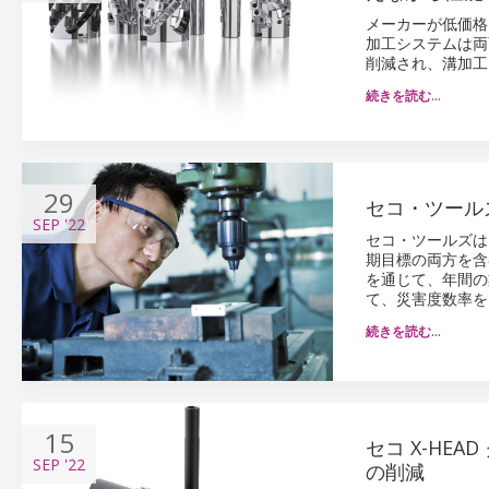
メーカーが低価格で
加工システムは両
削減され、溝加工
続きを読む…
29
セコ・ツール
SEP
'22
セコ・ツールズは
期目標の両方を含
を通じて、年間の
て、災害度数率を
続きを読む…
15
セコ X-H
SEP
'22
の削減