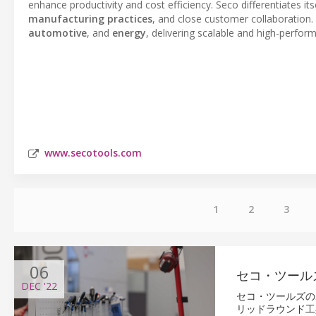
enhance productivity and cost efficiency. Seco differentiates it
manufacturing practices
, and close customer collaboration. 
automotive
, and
energy
, delivering scalable and high-perfor
www.secotools.com
1
2
3
06
セコ・ツール
DEC
'22
セコ・ツールズの
リッドラウンド工具