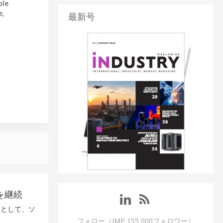
ble
e
,
最新号
を継続
つとして、ソ
。
フォロー（IMP 155 000フォロワー）